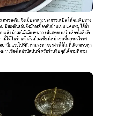
ะเภทของกิน ซึ่งเป็นอาหารของชาวเหนือ ให้คนเดินทาง
มีของกินเล่นซึ่งมักจะซื้อกลับบ้านเช่น แคบหมู ไส้อั่ว
แห้ง ผักผลไม้เมืองหนาว เช่นสตอเบอรี่ บล็อกโคลี่ ผัก
านี้ได้ ในร้านค้าตัวเมืองเชียงใหม่ เช่นที่ตลาดวโรรส
่อย่าลืมแวะไปที่นี่ ท่านจะหาของฝากได้ในที่เดียวครบทุก
องฝากเชียงใหม่วนัสนันท์ หรือร้านอื่นๆก็ได้ตามที่ตาม