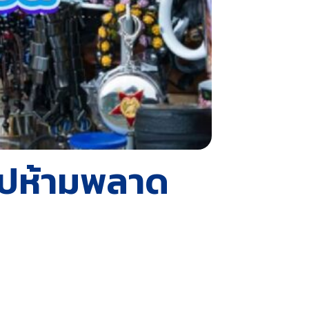
ไปห้ามพลาด