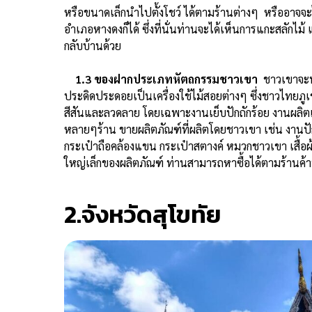
หรือขนาดเล็กนำไปตั้งโชว์ ได้ตามร้านต่างๆ หรืออาจจะไป
อำเภอหางดงก็ได้ ซึ่งที่นั่นท่านจะได้เห็นการแกะสลักไม
กลับบ้านด้วย
1.3 ของฝากประเภทหัตถกรรมชาวเขา
ชาวเขาจะนำ
ประดิดประดอยเป็นเครื่องใช้ไม้สอยต่างๆ ซึ่งชาวไทยภูเข
สีสันและลวดลาย โดยเฉพาะงานเย็บปักถักร้อย งานผลิตเ
หลายๆร้าน ขายผลิตภัณฑ์ที่ผลิตโดยชาวเขา เช่น งานป
กระเป๋าถือคล้องแขน กระเป๋าสตางค์ หมวกชาวเขา เสื้อผ
ใหญ่เล็กของผลิตภัณฑ์ ท่านสามารถหาซื้อได้ตามร้านค้าท
2.จังหวัดสุโขทัย