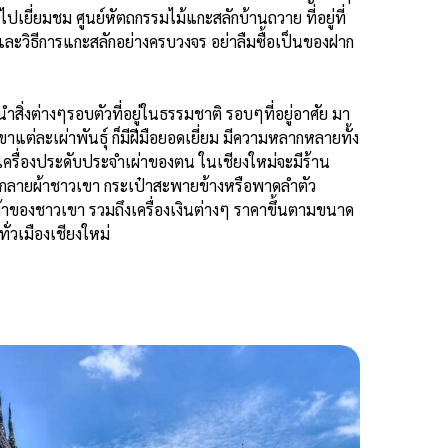
เยี่ยมชม ศูนย์หัตถกรรมไม้แกะสลักบ้านถวาย ที่อยู่ที่
้ และวิธีการแกะสลักอย่างครบวงจร อย่าลืมซื้อเป็นของฝาก
สิ่งต่างๆรอบตัวที่อยู่ในธรรมชาติ รอบๆที่อยู่อาศัย มา
าแต่ละเผ่าพันธุ์ ก็มีฝีมือยอดเยี่ยม มีความหลากหลายทั้ง
ครื่องประดับประจำเผ่าของตน ในเชียงใหม่จะมีร้าน
ักลายผ้าชาวเขา กระเป๋าสะพายข้างหรือพาดลำตัว
้าของชาวเขา รวมถึงเครื่องเงินต่างๆ ราคาขึ้นตามขนาด
ั่วเมืองเชียงใหม่