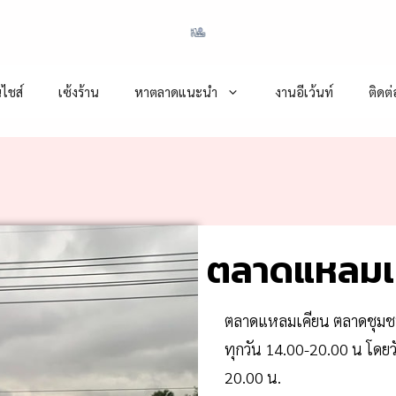
ไชส์
เซ้งร้าน
หาตลาดแนะนำ
งานอีเว้นท์
ติดต
ตลาดแหลมเ
ตลาดแหลมเคียน ตลาดชุมชนด
ทุกวัน 14.00-20.00 น โดยว
20.00 น.