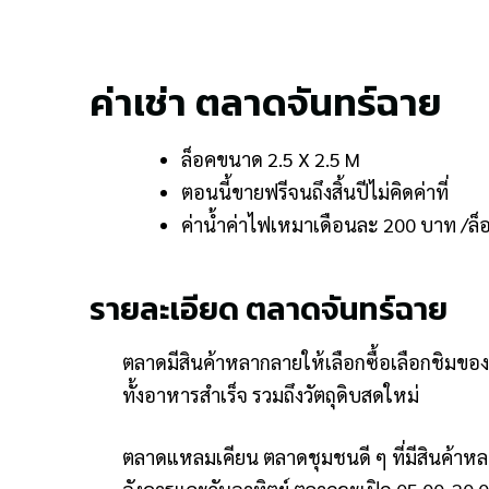
ค่าเช่า ตลาดจันทร์ฉาย
ล็อคขนาด 2.5 X 2.5 M
ตอนนี้ขายฟรีจนถึงสิ้นปีไม่คิดค่าที่
ค่าน้ำค่าไฟเหมาเดือนละ 200 บาท /ล็
รายละเอียด ตลาดจันทร์ฉาย
ตลาดมีสินค้าหลากลายให้เลือกซื้อเลือกชิมขอ
ทั้งอาหารสำเร็จ รวมถึงวัตถุดิบสดใหม่
ตลาดแหลมเคียน ตลาดชุมชนดี ๆ ที่มีสินค้าห