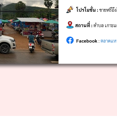
โปรโมชั่น :
ขายฟรีถึง
สถานที่
:
ตำบล เกาะแ
Facebook
:
ตลาดแห