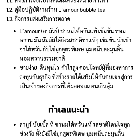
11. สิทธิ์การใช้แบรนด์และเครื่องหมาย การค้า
12. คู่มือปฏิบัติงานร้าน L’amour bubble tea
13. กิจกรรมส่งเสริมการตลาด
L’amour (ลามัวร์) ชานมไต้หวันแท้ เข้มข้น หอม
หวาน มัน สัมผัสได้ถึงรสชาติชาแท้ๆ เข้มข้น นำเข้า
จาไต้หวัน กับไข่มุกสูตรพิเศษ นุ่มหนึบละมุนลิ้น
หอมหวานธรรมชาติ
ขายง่าย คืนทุนไว กำไรสูง ตอบโจทย์ผู้ที่มองหาการ
ลงทุนกับธุรกิจ ที่สร้างรายได้เสริมให้กับตนเอง สู่การ
เป็นเจ้าของกิจการที่ให้ผลตอบแทนเกินคุ้ม
ทำเลแนะนำ
ลามูร์ บับเบิ้ล ที ชานมไต้หวันแท้ รสชาติโดนใจทุก
ช่วงวัย ทั้งยังมีไข่มุกสูตรพิเศษ นุ่มหนึบละมุนลิ้น