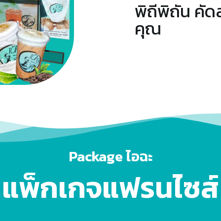
พิถีพิถัน คัด
คุณ
Package ไอฉะ
แพ็กเกจแฟรนไซส์