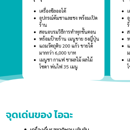
เครื่องซีลออโต้
เ
อุปกรณ์ต้มชาและชง พร้อมเปิด
อ
ร้าน
ร
สอนอบรมวิธีการทำทุกขั้นตอน
ส
พร้อมป้ายร้าน เมนูขาย ธงญี่ปุ่น
พ
แถมวัตถุดิบ 200 แก้ว ขายได้
แ
มากกว่า 6,000 บาท
ม
เมนูชา กาแฟ ชาผลไม้ ผลไม้
เ
โซดา พ่นไฟ 35 เมนู
โ
จุดเด่นของ ไอฉะ
เครื่องดื่มรสชาติหอม เข้มข้น