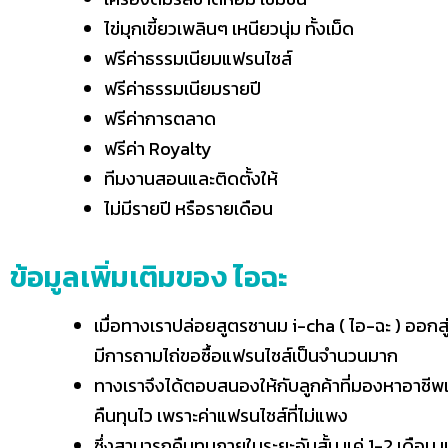
ไข่มุกเขี้ยวเพลินๆ เหนียวนุ่ม ทั้งเม็ด
ฟรีค่าธรรมเนียมแฟรนไชส์
ฟรีค่าธรรมเนียมรายปี
ฟรีค่าการตลาด
ฟรีค่า Royalty
ทีมงานสอนและติดตั้งให้
ไม่มีรายปี หรือรายเดือน
ข้อมูลเพิ่มเติมของ ไอฉะ
เมื่อทางเราปล่อยสูตรชานม i-cha ( ไอ-ฉะ ) ออกส
มีการถามไถ่ขอซื้อแฟรนไชส์เป็นจำนวนมาก
ทางเราจึงได้ตอบสนองให้กับลูกค้าที่มองหาอาชีพเสร
คืนทุนไว เพราะค่าแฟรนไชส์ที่ไม่แพง
ซึ่งสามารถคืนทุนภายในระยะอันสั้น แค่ 1-2 เดือน 