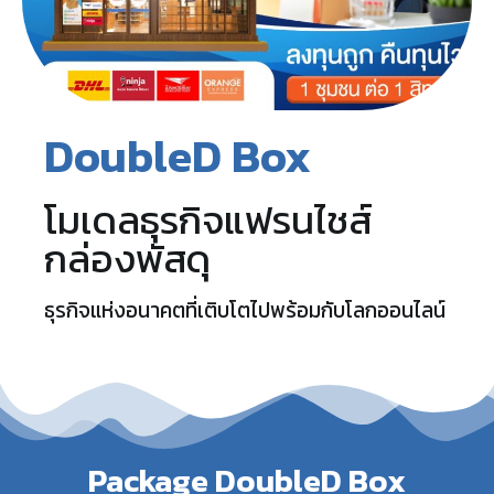
DoubleD Box
โมเดลธุรกิจแฟรนไชส์
กล่องพัสดุ
ธุรกิจแห่งอนาคตที่เติบโตไปพร้อมกับโลกออนไลน์
Package DoubleD Box