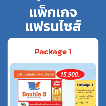
แพ็กเกจ
แฟรนไซส์
Package 1