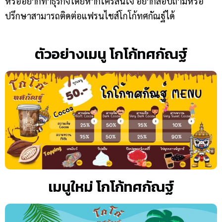
หรืออยากทำธุรกิจโดยหากใครสนใจ อยากสอบถามหรือ
ปรึกษาสามารถติดต่อแฟรนไชส์โกโก้ทศกัณฐ์ได้
ตัวอย่างเมนู โกโก้ทศกัณฐ์
เมนูใหม่ โกโก้ทศกัณฐ์