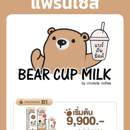
แฟรนไซส์