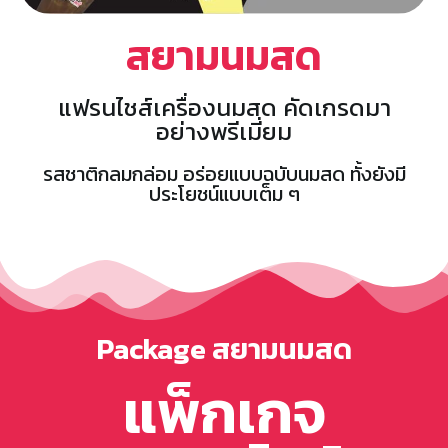
สยามนมสด
แฟรนไชส์เครื่องนมสด คัดเกรดมา
อย่างพรีเมี่ยม
รสชาติกลมกล่อม อร่อยแบบฉบับนมสด ทั้งยังมี
ประโยชน์แบบเต็ม ๆ
Package สยามนมสด
แพ็กเกจ