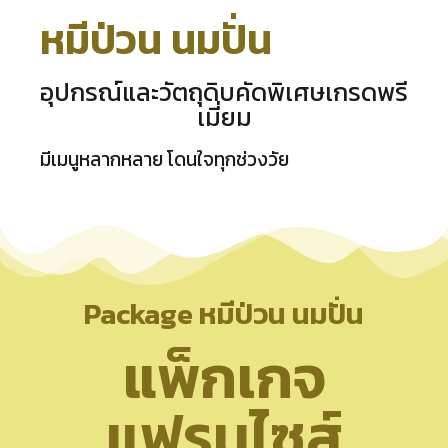
หมีป่วน นมปั่น
อุปกรณ์และวัตถุดิบคัดพิเศษเกรดพรี
เมี่ยม
มีเมนูหลากหลาย โดนใจทุกช่วงวัย
Package หมีป่วน นมปั่น
แพ็กเกจ
แฟรนไซส์