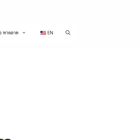
่อ หาตลาด
EN