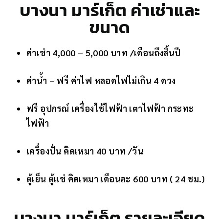
บางนา มาร์เก็ต ค่าเช่าและ
ขนาด
ค่าเช่า 4,000 – 5,000 บาท /เดือนถึงสิ้นปี
ค่าน้ำ – ฟรี ค่าไฟ หลอดไฟไม่เกิน 4 ดวง
ฟรี อุปกรณ์ เครื่องใช้ไฟฟ้า เตาไฟฟ้า กระทะ
ไฟฟ้า
เครื่องปั่น คิดเหมา 40 บาท /วัน
ตู้เย็น ตู้แช่ คิดเหมา เดือนละ 600 บาท ( 24 ชม.)
บางนา มาร์เก็ต รายละเอียด