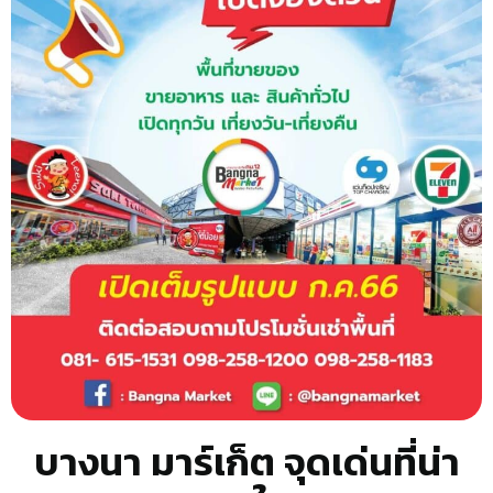
บางนา มาร์เก็ต จุดเด่นที่น่า