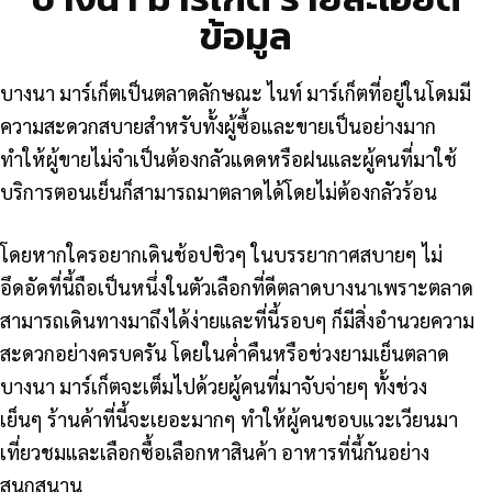
ข้อมูล
บางนา มาร์เก็ตเป็นตลาดลักษณะ ไนท์ มาร์เก็ตที่อยู่ในโดมมี
ความสะดวกสบายสำหรับทั้งผู้ซื้อและขายเป็นอย่างมาก
ทำให้ผู้ขายไม่จำเป็นต้องกลัวแดดหรือฝนและผู้คนที่มาใช้
บริการตอนเย็นก็สามารถมาตลาดได้โดยไม่ต้องกลัวร้อน
โดยหากใครอยากเดินช้อปชิวๆ ในบรรยากาศสบายๆ ไม่
อึดอัดที่นี้ถือเป็นหนึ่งในตัวเลือกที่ดีตลาดบางนาเพราะตลาด
สามารถเดินทางมาถึงได้ง่ายและที่นี้รอบๆ ก็มีสิ่งอำนวยความ
สะดวกอย่างครบครัน โดยในค่ำคืนหรือช่วงยามเย็นตลาด
บางนา มาร์เก็ตจะเต็มไปด้วยผู้คนที่มาจับจ่ายๆ ทั้งช่วง
เย็นๆ ร้านค้าที่นี้จะเยอะมากๆ ทำให้ผู้คนชอบแวะเวียนมา
เที่ยวชมและเลือกซื้อเลือกหาสินค้า อาหารที่นี้กันอย่าง
สนุกสนาน