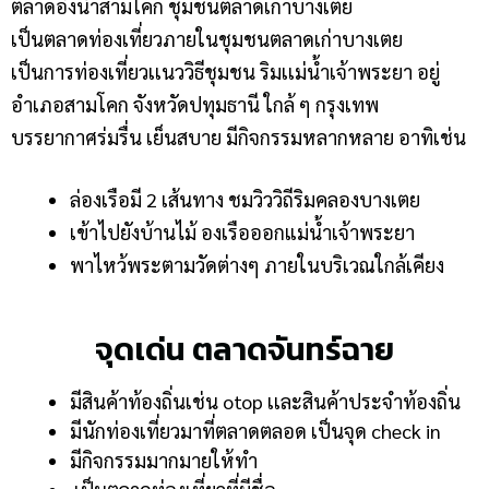
ตลาดอิงน้ำสามโคก ชุมชนตลาดเก่าบางเตย
เป็นตลาดท่องเที่ยวภายในชุมชนตลาดเก่าบางเตย
เป็นการท่องเที่ยวเเนววิธีชุมชน ริมเเม่น้ำเจ้าพระยา อยู่
อำเภอสามโคก จังหวัดปทุมธานี ใกล้ ๆ กรุงเทพ
บรรยากาศร่มรื่น เย็นสบาย มีกิจกรรมหลากหลาย อาทิเช่น
ล่องเรือมี 2 เส้นทาง ชมวิววิถีริมคลองบางเตย
เข้าไปยังบ้านไม้ องเรือออกแม่น้ำเจ้าพระยา
พาไหว้พระตามวัดต่างๆ ภายในบริเวณใกล้เคียง
จุดเด่น ตลาดจันทร์ฉาย
มีสินค้าท้องถิ่นเช่น otop เเละสินค้าประจำท้องถิ่น
มีนักท่องเที่ยวมาที่ตลาดตลอด เป็นจุด check in
มีกิจกรรมมากมายให้ทำ