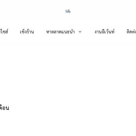
ไชส์
เซ้งร้าน
หาตลาดแนะนำ
งานอีเว้นท์
ติดต
ดือน