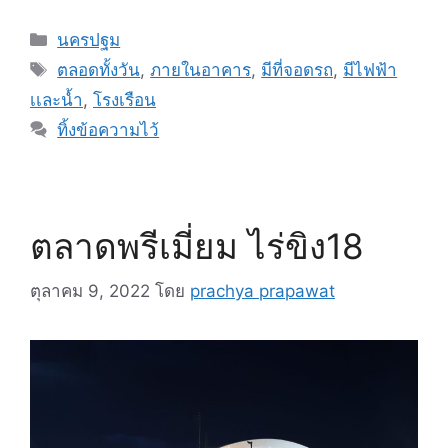
หมวด
นครปฐม
หมู่
แท็ก
ตลอดทั้งวัน
,
ภายในอาคาร
,
มีที่จอดรถ
,
มีไฟฟ้า
เเละน้ำ
,
โรงเรือน
ทิ้งข้อความไว้
ตลาดพรีเมี่ยม ไร่ขิง18
ตุลาคม 9, 2022
โดย
prachya prapawat