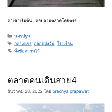
ค่าเช่าเริ่มต้น : สอบถามตลาดโดยตรง
หมวด
นครปฐม
หมู่
แท็ก
กลางเเจ้ง
,
ตลอดทั้งวัน
,
โรงเรือน
ทิ้งข้อความไว้
ตลาดคนเดินสาย4
ธันวาคม 28, 2022
โดย
prachya prapawat