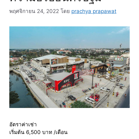
พฤศจิกายน 24, 2022
โดย
prachya prapawat
อัตราค่าเช่า
เริ่มต้น 6,500 บาท /เดือน