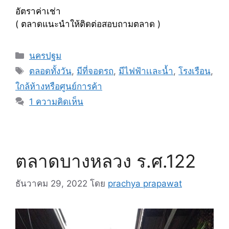
อัตราค่าเช่า
( ตลาดแนะนำให้ติดต่อสอบถามตลาด )
หมวด
นครปฐม
หมู่
แท็ก
ตลอดทั้งวัน
,
มีที่จอดรถ
,
มีไฟฟ้าเเละน้ำ
,
โรงเรือน
,
ใกล้ห้างหรือศูนย์การค้า
1 ความคิดเห็น
ตลาดบางหลวง ร.ศ.122
ธันวาคม 29, 2022
โดย
prachya prapawat