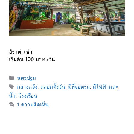
อัราค่าเช่า
เริ่มต้น 100 บาท /วัน
หมวด
นครปฐม
หมู่
แท็ก
กลางเเจ้ง
,
ตลอดทั้งวัน
,
มีที่จอดรถ
,
มีไฟฟ้าเเละ
น้ำ
,
โรงเรือน
1 ความคิดเห็น