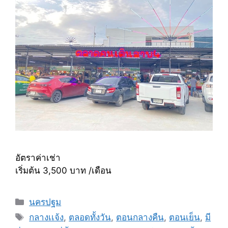
อัตราค่าเช่า
เริ่มต้น 3,500 บาท /เดือน
หมวด
นครปฐม
หมู่
แท็ก
กลางเเจ้ง
,
ตลอดทั้งวัน
,
ตอนกลางคืน
,
ตอนเย็น
,
มี