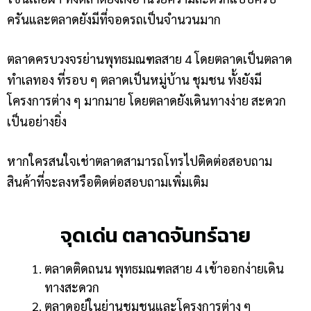
ครันและตลาดยังมีที่จอดรถเป็นจำนวนมาก
ตลาดครบวงจรย่านพุทธมณฑลสาย 4 โดยตลาดเป็นตลาด
ทำเลทอง ที่รอบ ๆ ตลาดเป็นหมู่บ้าน ชุมชน ทั้งยังมี
โครงการต่าง ๆ มากมาย โดยตลาดยังเดินทางง่าย สะดวก
เป็นอย่างยิ่ง
หากใครสนใจเช่าตลาดสามารถโทรไปติดต่อสอบถาม
สินค้าที่จะลงหรือติดต่อสอบถามเพิ่มเติม
จุดเด่น ตลาดจันทร์ฉาย
ตลาดติดถนน พุทธมณฑลสาย 4 เข้าออกง่ายเดิน
ทางสะดวก
ตลาดอยู่ในย่านชุมชนและโครงการต่าง ๆ