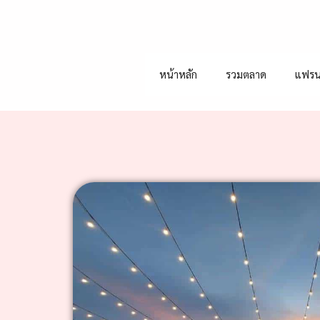
หน้าหลัก
รวมตลาด
แฟรน