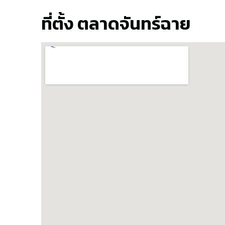
ที่ตั้ง ตลาดจันทร์ฉาย