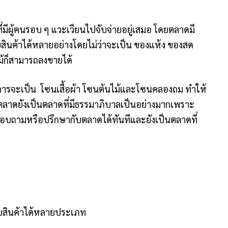
่มีผู้คนรอบ ๆ แวะเวียนไปจับจ่ายอยู่เสมอ โดยตลาดมี
ินค้าได้หลายอย่างโดยไม่ว่าจะเป็น ของแห้ง ของสด
ไม้ก็สามารถลงขายได้
จะเป็น โซนเสื้อผ้า โซนต้นไม้และโซนคลองถม ทำให้
งตลาดยังเป็นตลาดที่มีธรรมาภิบาลเป็นอย่างมากเพราะ
อบถามหรือปรึกษากับตลาดได้ทันทีและยังเป็นตลาดที่
บสินค้าได้หลายประเภท