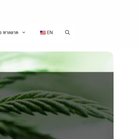
่อ หาตลาด
EN