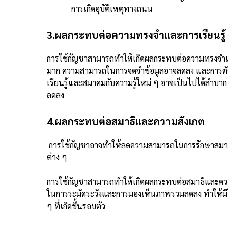
การเกิดอุบัติเหตุทางถนน
3.ผลกระทบต่อความทรงจำและการเรียนรู้
การใช้กัญชาสามารถทำให้เกิดผลกระทบต่อความทรงจำและ
มาก ความสามารถในการจดจำข้อมูลอาจลดลง และการตัดส
เรียนรู้และสมาคมกับความรู้ใหม่ ๆ อาจเป็นไปได้ลำบาก
ลดลง
4.ผลกระทบต่อสมาธิและความสังเกต
การใช้กัญชาอาจทำให้ลดความสามารถในการรักษาสมาธิ
ต่าง ๆ
การใช้กัญชาสามารถทำให้เกิดผลกระทบต่อสมาธิและควา
ในการระมัดระวังและการมองเห็นภาพรวมลดลง ทำให้มีโอก
ๆ ที่เกิดขึ้นรอบตัว