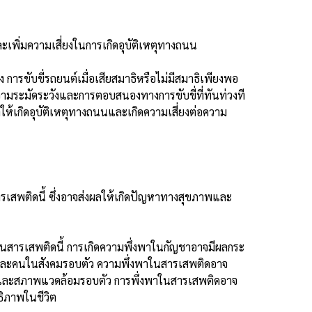
พิ่มความเสี่ยงในการเกิดอุบัติเหตุทางถนน
ารขับขี่รถยนต์เมื่อเสียสมาธิหรือไม่มีสมาธิเพียงพอ
ามระมัดระวังและการตอบสนองทางการขับขี่ที่ทันท่วงที
ให้เกิดอุบัติเหตุทางถนนและเกิดความเสี่ยงต่อความ
รเสพติดนี้ ซึ่งอาจส่งผลให้เกิดปัญหาทางสุขภาพและ
ในสารเสพติดนี้ การเกิดความพึ่งพาในกัญชาอาจมีผลกระ
ใช้และคนในสังคมรอบตัว ความพึ่งพาในสารเสพติดอาจ
 และสภาพแวดล้อมรอบตัว การพึ่งพาในสารเสพติดอาจ
ธิภาพในชีวิต