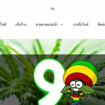
ไชส์
เซ้งร้าน
หาตลาดแนะนำ
งานอีเว้นท์
ติดต