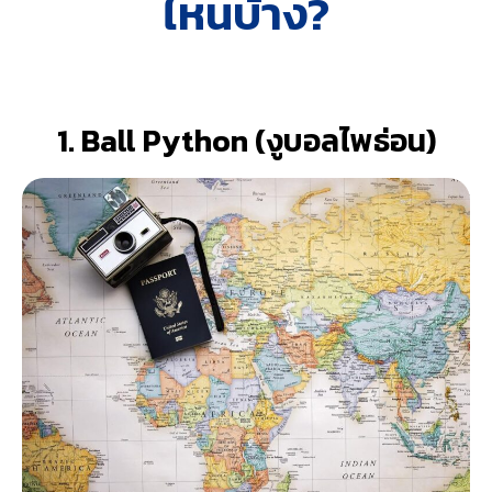
ไหนบ้าง?
1. Ball Python (งูบอลไพธ่อน)