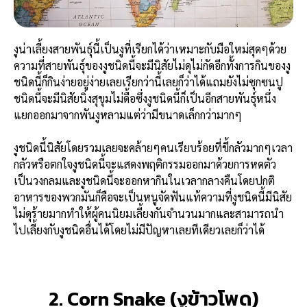
งูน่าเลี้ยงสายพันธุ์นี้เป็นงูที่เรียกได้ว่าเหมาะกับมือใหม่สุดๆด้วย
ความที่สายพันธุ์ของงูชนิดนี้จะมีนิสัยไม่ดุไม่กัดอีกทั้งการกินของงู
ชนิดนี้ก็กินง่ายอยู่ง่ายเลยเรียกว่านี้เลยก็ว่าได้แถมยังไม่ซุกซนปู
ชนิดนี้จะมีนิสัยนิ่งสุขุมไม่ดื้อซึ่งงูชนิดนี้ก็เป็นอีกสายพันธุ์หนึ่ง
แยกออกมาจากพันงูหลามแต่ว่ามีขนาดเล็กกว่ามากๆ
งูชนิดนี้นิสัยโดยรวมเลยจะคล้ายๆคนเรียบร้อยที่ขี้กลัวมากๆเวลา
กลัวหรือตกใจงูชนิดนี้จะแสดงพฤติกรรมออกมาด้วยการหดตัว
เป็นวงกลมและงูชนิดนี้จะออกหากินในเวลากลางคืนโดยปกติ
อาหารของพวกมันก็คือจะเป็นหนูจัดฟันแท้ความที่งูชนิดนี้มีนิสัย
ไม่ดุร้ายมากทำให้ผู้คนนิยมเลี้ยงกันจำนวนมากและสามารถนำ
ไปเลี้ยงกับงูชนิดอื่นได้โดยไม่มีปัญหาเลยทีเดียวเลยก็ว่าได้
2. Corn Snake (งูข้าวโพด)