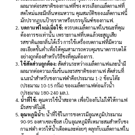
ผลมากต่อรสชาติของกาแฟที่ชง ควรเลือกเมล็ดกาแฟที่
สดใหม่และมีกลิ่นหอมหวาน คุณสมบัติของเมล็ดกาแฟนี้
มักปรากฏบนป้ายราคาหรือบรรจุภัณฑ์ของกาแฟ.
บดกาแฟใหม่เมื่อใช้:
ควรบดเมล็ดกาแฟในขณะที่คุณ
ต้องการชงเท่านั้น เพราะกาแฟที่บดแล้วจะสูญเสีย
รสชาติและกลิ่นได้เร็ว การใช้เครื่องบดกาแฟที่มีความ
ละเอียดขั้นต่ำเพื่อให้คุณสามารถควบคุมขนาดการบดได้
อย่างถูกต้องสำหรับวิธีชงที่คุณต้องการ.
ใช้สัดส่วนถูกต้อง:
สัดส่วนระหว่างเมล็ดกาแฟและน้ำมี
ผลมากต่อความเข้มข้นและรสชาติของกาแฟ สัดส่วนที่
แนะนำสำหรับชงกาแฟดำคือประมาณ 1-2 ช้อนโต๊ะ
(ประมาณ 10-15 กรัม) ของเมล็ดกาแฟต่อแก้วน้ำ
(ประมาณ 180-240 มล.).
น้ำที่ใช้:
คุณควรใช้น้ำสะอาด เพื่อป้องกันไม่ให้ให้กาแฟ
มีรสชาติไม่ดี.
อุณหภูมิน้ำ:
น้ำที่ใช้ในการชงควรมีอุณหภูมิประมาณ
90-95 องศาเซลเซียส เป็นอุณหภูมิที่เหมาะสมสำหรับชง
กาแฟดำ ควรให้น้ำเดือดและค่อยๆ คลุกกับเมล็ดกาแฟใน