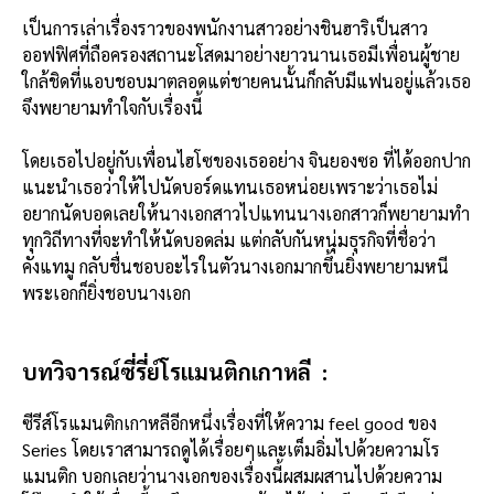
เป็นการเล่าเรื่องราวของพนักงานสาวอย่างชินฮาริเป็นสาว
ออฟฟิศที่ถือครองสถานะโสดมาอย่างยาวนานเธอมีเพื่อนผู้ชาย
ใกล้ชิดที่แอบชอบมาตลอดแต่ชายคนนั้นก็กลับมีแฟนอยู่แล้วเธอ
จึงพยายามทำใจกับเรื่องนี้
โดยเธอไปอยู่กับเพื่อนไฮโซของเธออย่าง จินยองซอ
ที่ได้ออกปาก
แนะนำเธอว่าให้ไปนัดบอร์ดแทนเธอหน่อยเพราะว่าเธอไม่
อยากนัดบอดเลยให้นางเอกสาวไปแทนนางเอกสาวก็พยายามทำ
ทุกวิถีทางที่จะทำให้นัดบอดล่ม แต่กลับกันหนุ่มธุรกิจที่ชื่อว่า
คังแทมู กลับชื่นชอบอะไรในตัวนางเอกมากขึ้นยิ่งพยายามหนี
พระเอกก็ยิ่งชอบนางเอก
บทวิจารณ์ซี่รี่ย์โรแมนติกเกาหลี :
ซีรีส์โรแมนติกเกาหลีอีกหนึ่งเรื่องที่ให้ความ feel good ของ
Series โดยเราสามารถดูได้เรื่อยๆและเต็มอิ่มไปด้วยความโร
แมนติก บอกเลยว่านางเอกของเรื่องนี้ผสมผสานไปด้วยความ