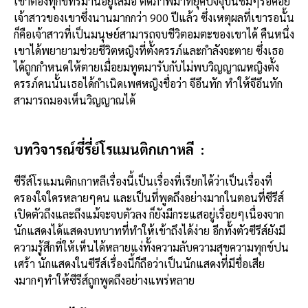
เขาต้องทุกข์ทรมานอยู่เสมอ ตัดภาพมาที่ยุคปัจจุบันชิมๆรอคอย
เจ้าสาวของเขาซึ่งนานมากกว่า 900 ปีแล้ว ซึ่งเหตุผลที่เขารอนั้น
ก็คือเจ้าสาวที่เป็นมนุษย์สามารถจบชีวิตอมตะของเขาได้ คืนหนึ่ง
เขาได้พยายามช่วยชีวิตหญิงที่ตั้งครรภ์และกำลังจะตาย ซึ่งเธอ
ได้ถูกกำหนดให้ตายเมื่อยมทูตมารับกับไม่พบวิญญาณหญิงตั้ง
ครรภ์คนนั้นเธอได้กำเนิดเพศหญิงชื่อว่า จีอึนทัก ทำให้จีอึนทัก
สามารถมองเห็นวิญญาณได้
บทวิจารณ์ซี่รี่ย์โรแมนติกเกาหลี :
ซีรีส์โรแมนติกเกาหลีเรื่องนี้เป็นเรื่องที่เรียกได้ว่าเป็นเรื่องที่
ครองใจใครหลายๆคน และเป็นที่พูดถึงอย่างมากในตอนที่ซีรีส์
เปิดตัวถึงและถึงแม้จะจบตัวลง ก็ยังมีกระแสอยู่เรื่อยๆเนื่องจาก
นักแสดงได้แสดงบทบาทที่ทำให้เข้าถึงได้ง่าย อีกทั้งตัวซีรีส์ยังมี
ความรู้สึกที่ให้เห็นได้หลายแง่ทั้งความลับความสุขความทุกข์ปน
เศร้า นักแสดงในซีรีส์เรื่องนี้ก็ถือว่าเป็นนักแสดงที่มีชื่อเสีย
งมากๆทำให้ซีรีส์ถูกพูดถึงอย่างแพร่หลาย