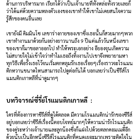
ด้านการบริหารมาก เรียกได้ว่าเป็นเจ้านายที่ทั้งหล่อทั้งรวยเลยก็
ว่าได้แต่ด้วยความหลงตัวเองของเขาทำให้เขาไม่เคยสนใจความ
รู้สึกของคนอื่นเลย
เขายังมี คิมมินโซ เลขาร่างกายของเขาซึ่งเธอนั้นก็สวยมากๆพวก
เขาทำงานมาด้วยกันอย่างยาวนานถึง 9 ปีแต่แล้ววันหนึ่งเลขา
ของเขาก็มาขอลาออกไป ทำให้พระเอกอย่าง อียองจุนเกิดความ
ไม่สบายใจไม่เข้าใจว่าทำไมเธอถึงทิ้งงานไปเขาจึงพยายามหา
ทุกวิธีเพื่อรั้งเธอไว้จนเริ่มตกหลุมรักเธอเรื่อยๆเรื่องราวจะโรแมน
ติกหวานขนาดไหนสามารถไปดูต่อกันได้ บอกเลยว่าเป็นซีรีส์โร
แมนติกเกาหลีที่น่าดูมากๆ
บทวิจารณ์ซี่รี่ย์โรแมนติกเกาหลี :
ใครที่ต้องการหาซีรีส์ที่ดูได้ตลอด มีความโรแมนติกน่ารักของซีรีส์
อยู่บอกเลยว่าซีรีส์เรื่องนี้ตอบโจทย์มากๆให้ความน่ารักโรแมนติก
ของคู่ระหว่างเจ้านายและลูกน้องซึ่งก็แฝงไปด้วยตลกคอมเมดี้อีก
ด้วยนับเป็นอีกหนึ่งซีรีส์โรแมนติกที่คนดูเยอะมากเพราะติดใจใน