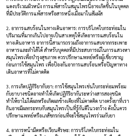
แดงบริเวณผิวหนัง การแพ้สารในสมุนไพรนี้อาจเกิดขึ้นในบุคคล
ที่มีประวัติการแพ้สารหรือสารหนึ่งเมื่อมาในสัมผัส
2. อาการแสบร้อนในทางเดินอาหาร: การบริโภคใบกระท่อมใน
ปริมาณที่มากเกินไปอาจเป็นสาเหตุให้เกิดอาการแสบร้อนใน
ทางเดินอาหาร อาการนี้สามารถรวมถึงอาการแสบจากกระเพาะ
อาหารและลำไส้ได้ สำหรับบุคคลที่มีประสบการณ์ในการแสวงหา
สมุนไพรเพื่อบำรุงสุขภาพ ควรปรึกษาแพทย์หรือผู้เชี่ยวชาญ
ก่อนการใช้สมุนไพร เพื่อป้องกันอาการแสบร้อนหรือปัญหาทาง
เดินอาหารที่ไม่คาดคิด
3. การเกิดปฏิกิริยากับยา: การใช้สมุนไพรเช่นใบกระท่อมพร้อม
กับยาบางชนิดอาจทำให้เกิดปฏิกิริยากันระหว่างสารสองชนิด
ทำให้ยาไม่ได้ผลหรือเกิดผลข้างเคียงที่ไม่คาดคิด บางครั้งยาที่เรา
กินอาจมีผลกระทบกับสมุนไพรเป็นที่รู้กันดีในวงกว้าง ดังนั้นควร
ปรึกษาแพทย์หรือเภสัชกรก่อนที่จะใช้สมุนไพรร่วมกับยา
4. อาการหน้ามืดหรือเวียนศีรษะ: การบริโภคใบกระท่อมใน