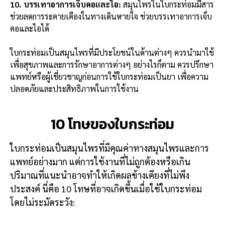
10. บรรเทาอาการเจ็บคอและไอ:
สมุนไพรในใบกระท่อมมีสาร
ช่วยลดการระคายเคืองในทางเดินหายใจ ช่วยบรรเทาอาการเจ็บ
คอและไอได้
ใบกระท่อมเป็นสมุนไพรที่มีประโยชน์ในด้านต่างๆ ควรนำมาใช้
เพื่อสุขภาพและการรักษาอาการต่างๆ อย่างไรก็ตาม ควรปรึกษา
แพทย์หรือผู้เชี่ยวชาญก่อนการใช้ใบกระท่อมเป็นยา เพื่อความ
ปลอดภัยและประสิทธิภาพในการใช้งาน
10 โทษของใบกระท่อม
ใบกระท่อมเป็นสมุนไพรที่มีคุณค่าทางสมุนไพรและการ
แพทย์อย่างมาก แต่การใช้งานที่ไม่ถูกต้องหรือเกิน
ปริมาณที่แนะนำอาจทำให้เกิดผลข้างเคียงที่ไม่พึง
ประสงค์ นี่คือ 10 โทษที่อาจเกิดขึ้นเมื่อใช้ใบกระท่อม
โดยไม่ระมัดระวัง: