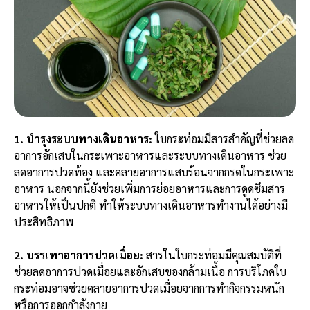
1. บำรุงระบบทางเดินอาหาร:
ใบกระท่อมมีสารสำคัญที่ช่วยลด
อาการอักเสบในกระเพาะอาหารและระบบทางเดินอาหาร ช่วย
ลดอาการปวดท้อง และคลายอาการแสบร้อนจากกรดในกระเพาะ
อาหาร นอกจากนี้ยังช่วยเพิ่มการย่อยอาหารและการดูดซึมสาร
อาหารให้เป็นปกติ ทำให้ระบบทางเดินอาหารทำงานได้อย่างมี
ประสิทธิภาพ
2. บรรเทาอาการปวดเมื่อย:
สารในใบกระท่อมมีคุณสมบัติที่
ช่วยลดอาการปวดเมื่อยและอักเสบของกล้ามเนื้อ การบริโภคใบ
กระท่อมอาจช่วยคลายอาการปวดเมื่อยจากการทำกิจกรรมหนัก
หรือการออกกำลังกาย