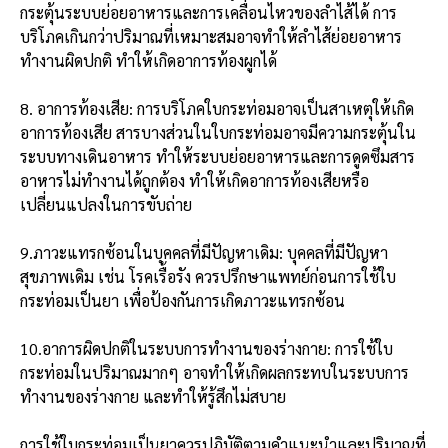
กระตุ้นระบบย่อยอาหารและการเคลื่อนไหวของลำไส้ได้ การ
บริโภคเกินกว่าปริมาณที่เหมาะสมอาจทำให้ลำไส้ย่อยอาหาร
ทำงานผิดปกติ ทำให้เกิดอาการท้องผูกได้
8. อาการท้องเสีย: การบริโภคใบกระท่อมอาจเป็นสาเหตุให้เกิด
อาการท้องเสีย สารบางส่วนในใบกระท่อมอาจมีความกระตุ้นใน
ระบบทางเดินอาหาร ทำให้ระบบย่อยอาหารและการดูดซึมสาร
อาหารไม่ทำงานได้ถูกต้อง ทำให้เกิดอาการท้องเสียหรือ
เปลี่ยนแปลงในการขับถ่าย
9.ภาวะแทรกซ้อนในบุคคลที่มีปัญหาเดิม: บุคคลที่มีปัญหา
สุขภาพเดิม เช่น โรคเรื้อรัง ควรปรึกษาแพทย์ก่อนการใช้ใบ
กระท่อมเป็นยา เพื่อป้องกันการเกิดภาวะแทรกซ้อน
10.อาการผิดปกติในระบบการทำงานของร่างกาย: การใช้ใบ
กระท่อมในปริมาณมากๆ อาจทำให้เกิดผลกระทบในระบบการ
ทำงานของร่างกาย และทำให้รู้สึกไม่สบาย
การใช้ใบกระท่อมเป็นยาควรปฏิบัติตามคำแนะนำและปริมาณที่