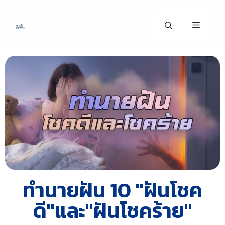
ทำนายฝัน 10 "ฝันโชค
ดี"และ"ฝันโชคร้าย"