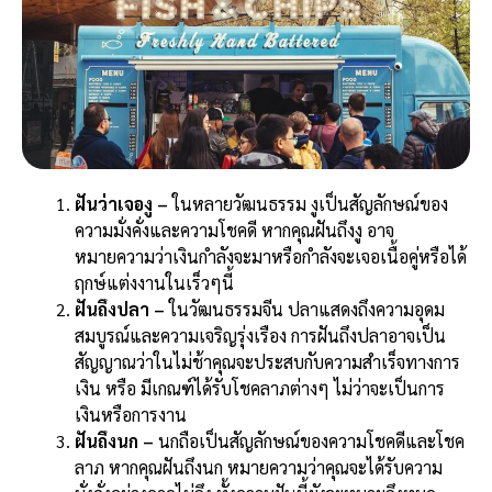
ฝันว่าเจองู –
ในหลายวัฒนธรรม งูเป็นสัญลักษณ์ของ
ความมั่งคั่งและความโชคดี หากคุณฝันถึงงู อาจ
หมายความว่าเงินกำลังจะมาหรือกำลังจะเจอเนื้อคู่หรือ
ได้
ฤกษ์แต่งงานในเร็วๆนี้
ฝันถึงปลา –
ในวัฒนธรรมจีน ปลาแสดงถึงความอุดม
สมบูรณ์และความเจริญรุ่งเรือง การฝันถึงปลาอาจเป็น
สัญญาณว่าในไม่ช้าคุณจะประสบกับความสำเร็จทางการ
เงิน หรือ
มีเกณฑ์ได้รับโชคลาภต่างๆ ไม่ว่าจะเป็นการ
เงินหรือการงาน
ฝันถึงนก –
นกถือเป็นสัญลักษณ์ของความโชคดีและโชค
ลาภ หากคุณฝันถึงนก หมายความว่าคุณจะได้รับความ