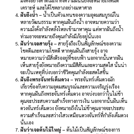
มั่งคั่งอย่างคาดไม่ถึง ทั้งความฝันนี้ยังจะหมายถึงหมด
เคราะห์ และได้โชคลาภอย่างมหาศาล
ฝันถึงน้ำ –
น้ำเป็นตัวแทนของความอุดมสมบูรณ์ใน
หลายวัฒนธรรม หากคุณฝันถึงน้ำ อาจหมายความว่า
ความมั่งคั่งกำลังหลั่งไหลเข้ามาหาคุณ แต่หากฝันถึงน้ำ
ท่วมอาจจะหมายถึงคุณกำลังมีภัยอยู่นั่นเอง
ฝันว่าเจอสายรุ้ง –
สายรุ้งถือเป็นสัญลักษณ์ของความ
โชคดีและความโชคดี หากคุณฝันถึงสายรุ้ง อาจ
หมายความว่ามีสิ่งดีรออยู่ที่ขอบฟ้า นอกจากนั้นหากฝัน
เห็นสายรุ้งยังหมายถึงความมีสีสันและความสดใส นั่นน่า
จะเป็นเหตุที่บ่งบอกว่าชีวิตคุณกำลังจะสดใสขึ้น
ฝันถึงพระจันทร์เต็มดวง –
พระจันทร์เต็มดวงมัก
เกี่ยวข้องกับความอุดมสมบูรณ์และความเจริญรุ่งเรือง
หากคุณฝันถึงพระจันทร์เต็มดวง อาจบ่งบอกว่าในไม่ช้า
คุณจะประสบความสำเร็จทางการเงิน นอกจากนั้นฝันเห็น
ดวงจันทร์เต็มดวง ยังหมายถึงในไม่ช้าคุณอาจจะประสบ
ความสำเร็จและสว่างไสวเหมือนดวงจันทร์ที่กำลังเต็มดวง
นั่นเอง
ฝันว่าเจอต้นไม้ใหญ่ –
ต้นไม้เป็นสัญลักษณ์ของการ