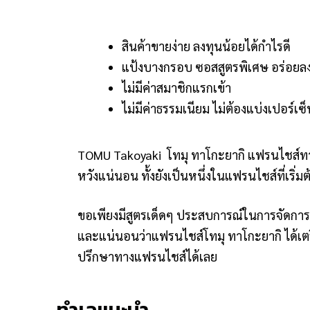
สินค้าขายง่าย ลงทุนน้อยได้กำไรดี
แป้งบางกรอบ ซอสสูตรพิเศษ อร่อยลง
ไม่มีค่าสมาชิกแรกเข้า
ไม่มีค่าธรรมเนียม ไม่ต้องแบ่งเปอร์เซ็
TOMU Takoyaki โทมุ ทาโกะยากิ แฟรนไชส์ทาโ
หวังแน่นอน ทั้งยังเป็นหนึ่งในแฟรนไชส์ที่เริ่
ขอเพียงมีสูตรเด็ดๆ ประสบการณ์ในการจัดกา
และแน่นอนว่าแฟรนไชส์โทมุ ทาโกะยากิ ได้
ปรึกษาทางแฟรนไชส์ได้เลย
ทำเลแนะนำ