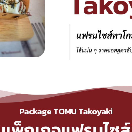
Tako
แฟรนไชส์ทาโกะ
ใส้แน่น ๆ ราดซอสสูตรลั
Package TOMU Takoyaki
แพ็กเกจแฟรนไซส์