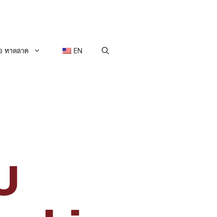
่อ หาตลาด
EN
U