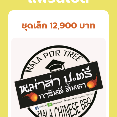
ชุดเล็ก 12,900 บาท