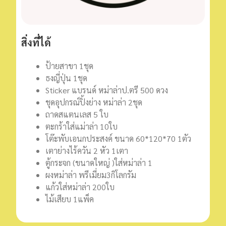
สิ่งที่ได้
ป้ายสาขา 1ชุด
ธงญี่ปุ่น 1ชุด
Sticker แบรนด์ หม่าล่าป.ตรี 500 ดวง
ชุดอุปกรณ์ปิ้งย่าง หม่าล่า 2ชุด
ถาดสแตนเลส 5 ใบ
ตะกร้าใส่แม่าล่า 10ใบ
โต๊ะพับเอนกประสงค์ ขนาด 60*120*70 1ตัว
เตาย่างไร้ควัน 2 หัว 1เตา
ตู้กระจก (ขนาดใหญ่ )ใส่หม่าล่า 1
ผงหม่าล่า พรีเมี่ยม3กิโลกรัม
แก้วใส่หม่าล่า 200ใบ
ไม้เสียบ 1แพ็ค