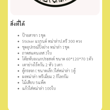
สิ่งที่ได้
ป้ายสาขา 1ชุด
Sticker แบรนด์ หม่าล่าป.ตรี 300 ควง
ชุดอุปกรณ์ปิ้งย่าง หม่าล่า 1ชุด
ถาดสแตนเลส 3ใบ
โต๊ะพับอเนกประสงค์ ขนาด 60*120*70 1ตัว
เตาย่างไร้ควัน 2 หัว 1เตา
ตู้กระจก ( ขนาดเล็ก )ใส่หม่าล่า 1ตู้
ผงหม่าล่า พรีเมี่ยม 2 กิโลกรัม
ไม้เสียบ 5แพ็ค
แก้วใส่หม่าล่า 100ใบ