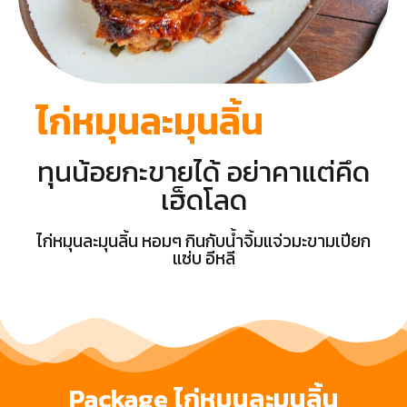
ไก่หมุนละมุนลิ้น
ทุนน้อยกะขายได้ อย่าคาแต่คึด
เฮ็ดโลด
ไก่หมุนละมุนลิ้น หอมๆ กินกับน้ำจิ้มแจ่วมะขามเปียก
แซ่บ อีหลี
Package ไก่หมุนละมุนลิ้น