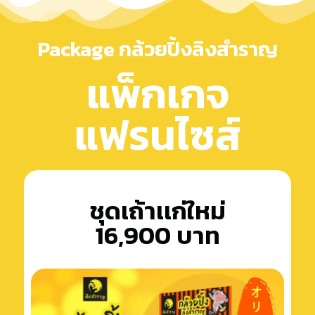
Package กล้วยปิ้งลิงสำราญ
แพ็กเกจ
แฟรนไซส์
ชุดเถ้าเเก่ใหม่
16,900 บาท