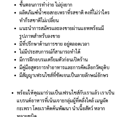
ขั้นตอนการทําง่าย ไม่ยุ่งยาก
ผลิตภัณฑ์นํ้าซอสกะเพราที่รสชาติ คงที่ไม่ว่าใคร
ทําก็รสชาติไม่เปลี่ยน
แนะนำการสมัครและลงขายผ่านแอพพร้อมมี
รูปภาพสำหรับลงขาย
มีที่ปรึกษาด้านการขาย อยู่ตลอดเวลา
ไม่มีประสบการณ์ก็สามารถทําได้
มีการฝึกอบรมเตรียมตัวก่อนเปิดร้าน
มีคู่มือสูตรการทําอาหารและการคัดเลือกวัตถุดิบ
มีสัญญาเฟรนไชส์ที่ชัดเจนเป็นลายลักษณ์อักษร
พร้อมให้คุณมาร่วมเป็นเฟรนไชส์กับเราแล้ว เราเป็น
แบรนด์อาหารที่เน้นเจาะกลุ่มผู้ที่คลั่งไคล้ เมนูผัด
กะเพรา โดยเราคิดค้นพัฒนา นําเนื้อสัตว์ หลาก
หลายชนิด