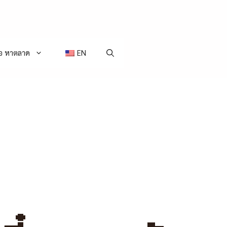
่อ หาตลาด
EN