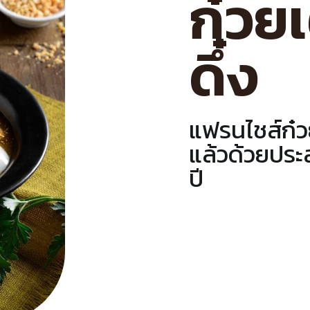
ก๋วยเ
ดึ๋ง
แฟรนไชส์ก๋ว
แล้วด้วยประส
ปี