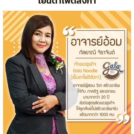
เย็นตาโฟตีลังกา