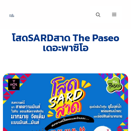
โสดSARDสาด The Paseo
เดอะพาซิโอ