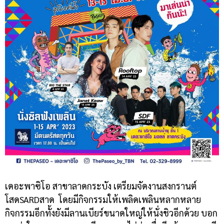
เดอะพาซิโอ สาขาลาดกระบัง เตรียมจัดงานสงกรานต์
โสดSARDสาด โดยมีกิจกรรมให้เพลิดเพลินหลากหลาย
กิจกรรมอีกทั้งยังมีลานเบียร์ขนาดใหญ่ให้นั่งชิวอีกด้วย บอก