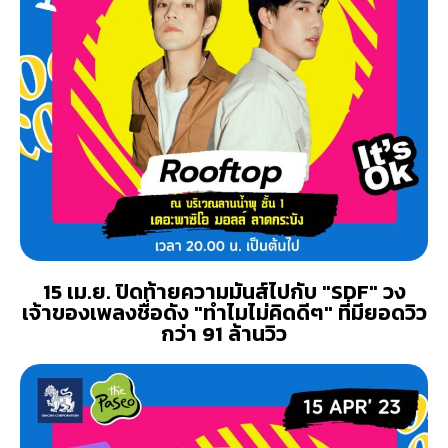
15 เม.ย. ปิดท้ายความมันส์ไปกับ "SDF" วง
เจ้าของเพลงชื่อดัง "ทำไมไม่คิดดีๆ" ที่มียอดวิว
กว่า 91 ล้านวิว