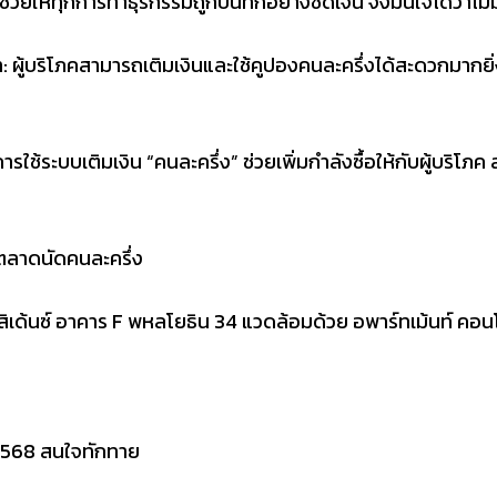
ช่วยให้ทุกการทำธุรกรรมถูกบันทึกอย่างชัดเจน จึงมั่นใจได้ว่าไม่ม
: ผู้บริโภคสามารถเติมเงินและใช้คูปองคนละครึ่งได้สะดวกมากยิ่ง
ใช้ระบบเติมเงิน “คนละครึ่ง” ช่วยเพิ่มกำลังซื้อให้กับผู้บริโภค 
งตลาดนัดคนละครึ่ง
ด้นซ์ อาคาร F พหลโยธิน 34 แวดล้อมด้วย อพาร์ทเม้นท์ คอนโดมิ
. 2568 สนใจทักทาย