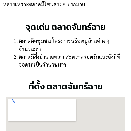
หลายเพราะตลาดมีโซนต่าง ๆ มากมาย
จุดเด่น ตลาดจันทร์ฉาย
ตลาดติดชุมชน โครงการหรือหมู่บ้านต่าง ๆ
จำนวนมาก
ตลาดมีสิ่งอำนวยความสะดวกครบครันและยังมีที่
จอดรถเป็นจำนวนมาก
ที่ตั้ง ตลาดจันทร์ฉาย