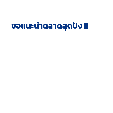
ขอแนะนำตลาดสุดปัง !!