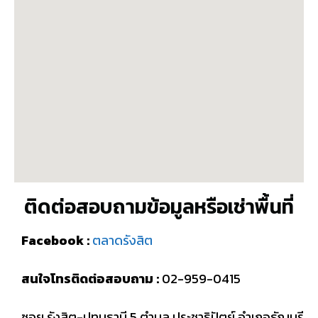
ติดต่อสอบถามข้อมูลหรือเช่าพื้นที่
Facebook :
ตลาดรังสิต
สนใจโทรติดต่อสอบถาม :
02-959-0415
ซอย รังสิต-ปทุมธานี 5 ตำบล ประชาธิปัตย์ อำเภอธัญบุรี