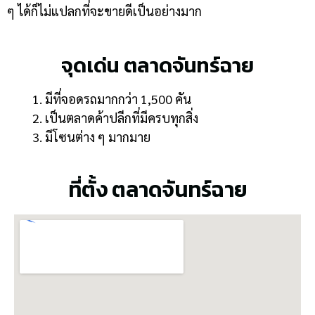
ๆ ได้ก็ไม่แปลกที่จะขายดีเป็นอย่างมาก
จุดเด่น ตลาดจันทร์ฉาย
มีที่จอดรถมากกว่า 1,500 คัน
เป็นตลาดค้าปลีกที่มีครบทุกสิ่ง
มีโซนต่าง ๆ มากมาย
ที่ตั้ง ตลาดจันทร์ฉาย