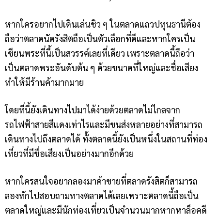
หากใครอยากไปเดินเล่นชิว ๆ ในตลาดแถวปทุนธานีต้อง
ถือว่าตลาดนัดรังสิตถือเป็นตัวเลือกที่ดีและหากใครเป็น
เซียนพระที่นี้เป็นสวรรค์เลยที่เดียว เพราะตลาดนี้ถือว่า
เป็นตลาดพระอันดับต้น ๆ ด้วยขนาดที่ใหญ่และชื่อเสียง
ทำให้มีร้านค้ามากมาย
โดยที่นี้ยังเดินทางไปมาได้ง่ายด้วยตลาดไม่ไกลจาก
รถไฟฟ้าสายสีแดงเท่าไรและมีขนส่งหลายอย่างที่สามารถ
เดินทางไปถึงตลาดได้ ทั้งตลาดนี้ยังเป็นหนึ่งในสถานที่ท่อง
เที่ยวที่มีชื่อเสียงเป็นอย่างมากอีกด้วย
หากใครสนใจอยากลองมาค้าขายที่ตลาดรังสิตก็สามารถ
ลองทักไปสอบถามทางตลาดได้เลยเพราะตลาดนี้ถือเป็น
ตลาดใหญ่และมีนักท่องเที่ยวเป็นจำนวนมากหากหาล็อคดี