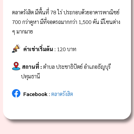
ตลาดรังสิต มีพื้นที่ 78 ไร่ ประกอบด้วยอาคารพาณิชย์
700 กว่าคูหา มีที่จอดรถมากกว่า 1,500 คัน มีโซนต่าง
ๆ มากมาย
ค่าเช่าเริ่มต้น
: 120 บาท
สถานที่
:
ตำบล ประชาธิปัตย์ อำเภอธัญบุรี
ปทุมธานี
Facebook
:
ตลาดรังสิต