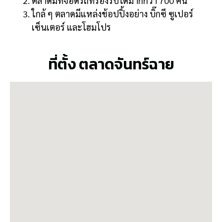
ตลาดมีที่จอดรถที่รองรับได้มากกว่า 700 คัน
ใกล้ ๆ ตลาดมีแหล่งช้อปปิ้งอย่าง บิ๊กซี ซูเปอร์
เซ็นเตอร์ และโฮมโปร
ที่ตั้ง ตลาดจันทร์ฉาย