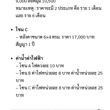
9,000 ล็อคมุม 10,500
หมายเหตุ : ราคาจะมี 2 ประเภท คือ ราย 1 เดือน
และ ราย 6 เดือน
โซน C
– หลังคาขนาด 6×4 ตรม. ราคา 17,000 บาท
สัญญา 1 ปี
ค่าน้ำค่าไฟฟ้า
– โซน A ไฟดวงละ 10 บาท
– โซน B ค่าไฟหน่วยละ 8 บาท ค่าน้ำหน่วยละ 25
บาท
– โซน C ค่าไฟหน่วยละ 8 บาท ค่าน้ำหน่วยละ 25
บาท