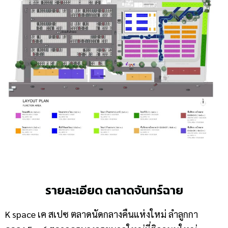
รายละเอียด ตลาดจันทร์ฉาย
K space เค สเปซ ตลาดนัดกลางคืนแห่งใหม่ ลําลูกกา