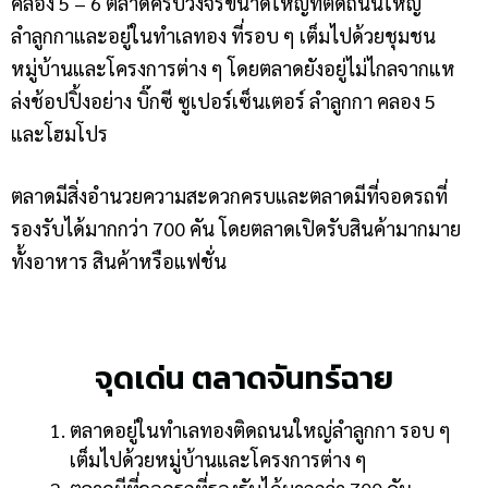
คลอง 5 – 6 ตลาดครบวงจรขนาดใหญ่ที่ติดถนนใหญ่
ลำลูกกาและอยู่ในทำเลทอง ที่รอบ ๆ เต็มไปด้วยชุมชน
หมู่บ้านและโครงการต่าง ๆ โดยตลาดยังอยู่ไม่ไกลจากแห
ล่งช้อปปิ้งอย่าง บิ๊กซี ซูเปอร์เซ็นเตอร์ ลำลูกกา คลอง 5
และโฮมโปร
ตลาดมีสิ่งอำนวยความสะดวกครบและตลาดมีที่จอดรถที่
รองรับได้มากกว่า 700 คัน โดยตลาดเปิดรับสินค้ามากมาย
ทั้งอาหาร สินค้าหรือแฟชั่น
จุดเด่น ตลาดจันทร์ฉาย
ตลาดอยู่ในทำเลทองติดถนนใหญ่ลำลูกกา รอบ ๆ
เต็มไปด้วยหมู่บ้านและโครงการต่าง ๆ