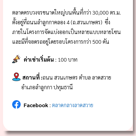
ตลาดครบวงจรขนาดใหญ่บนพื้นที่กว่า 30,000 ตร.ม.
ตั้งอยู่ที่ถนนลำลูกกาคลอง 4 (ถ.สวนเกษตร) ซึ่ง
ภายในโครงการจัดแบ่งออกเป็นหลายแบบหลายโซน
และมีที่จอดรถอยู่โดยรอบโครงการกว่า 500 คัน
ค่าเช่าเริ่มต้น
: 100 บาท
สถานที่
:
ถนน สวนเกษตร ตำบล ลาดสวาย
อำเภอลำลูกกา ปทุมธานี
Facebook
:
ตลาดกลางลาดสวาย