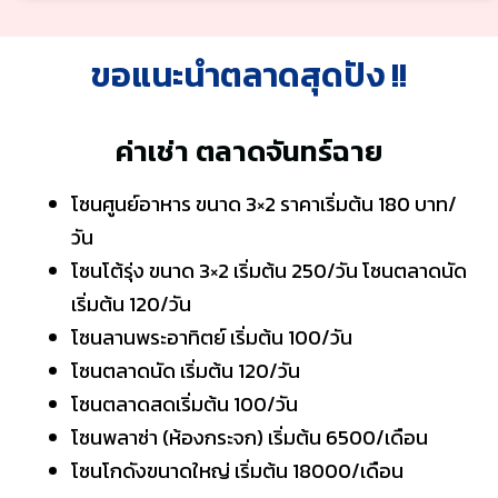
ขอแนะนำตลาดสุดปัง !!
ค่าเช่า ตลาดจันทร์ฉาย
โซนศูนย์อาหาร ขนาด 3×2 ราคาเริ่มต้น 180 บาท/
วัน
โซนโต้รุ่ง ขนาด 3×2 เริ่มต้น 250/วัน โซนตลาดนัด
เริ่มต้น 120/วัน
โซนลานพระอาทิตย์ เริ่มต้น 100/วัน
โซนตลาดนัด เริ่มต้น 120/วัน
โซนตลาดสดเริ่มต้น 100/วัน
โซนพลาซ่า (ห้องกระจก) เริ่มต้น 6500/เดือน
โซนโกดังขนาดใหญ่ เริ่มต้น 18000/เดือน