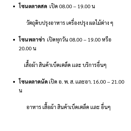
โซนตลาดสด
เปิด 08.00 – 19.00 น
วัตถุดิบปรุงอาหาร เครื่องปรุง ผลไม้ต่าง ๆ
โซนพลาซ่า
เปิดทุกวัน 08.00 – 19.00 หรือ
20.00 น
เสื้อผ้า สินค้าเบ็ดเตล็ด เเละ บริการอื่นๆ
โซนตลาดนัด
เปิด อ. พ. ส. เเละอา. 16.00 – 21.00
น
อาหาร เสื้อผ้า สินค้าเบ็ดเตล็ด เเละ อื่นๆ