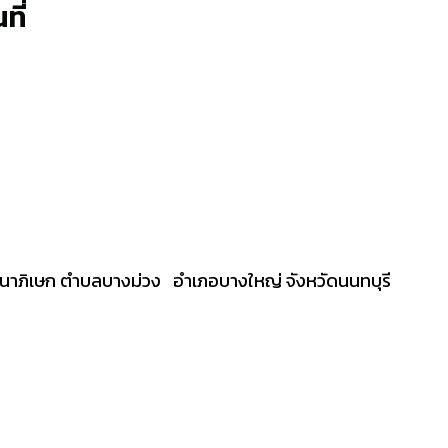
ที่
จนาภิเษก ตำบลบางม่วง อำเภอบางใหญ่ จังหวัดนนทบุรี