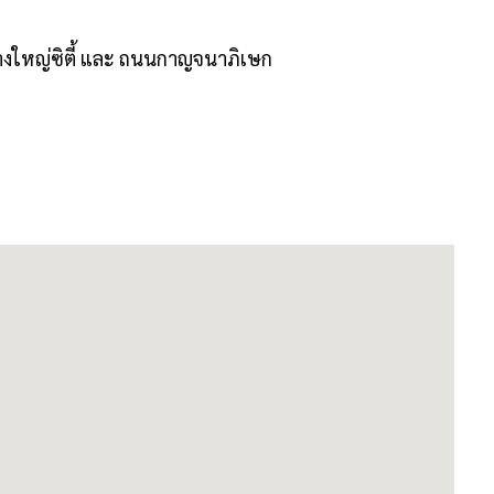
างใหญ่ซิตี้ และ ถนนกาญจนาภิเษก