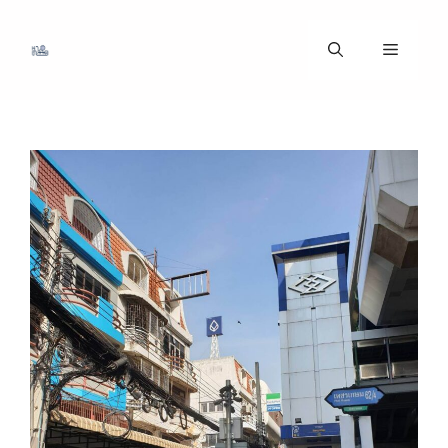
ข้าม
ไป
เมนู
ที่
เนื้อหา