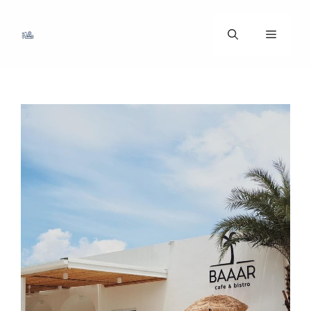
ข้าม
ไป
เมนู
ที่
เนื้อหา