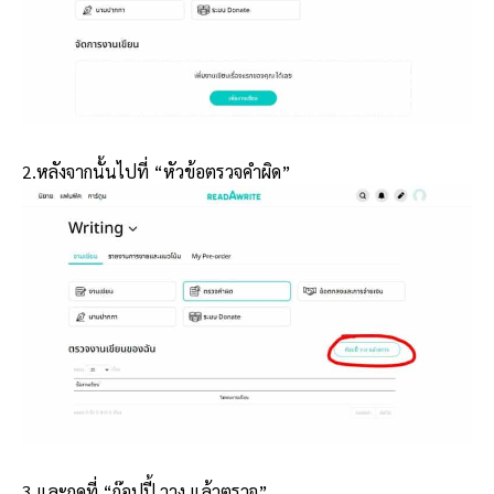
2.หลังจากนั้นไปที่ “หัวข้อตรวจคำผิด”
3.และกดที่ “ก๊อปปี้ วาง แล้วตรวจ”