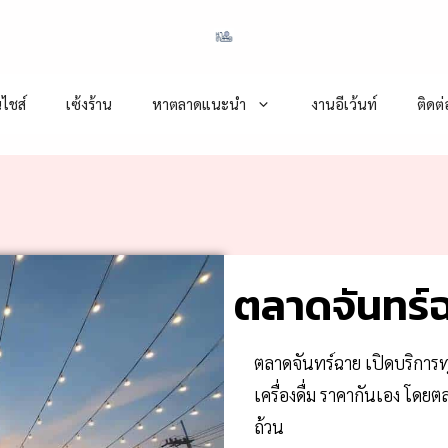
ไชส์
เซ้งร้าน
หาตลาดแนะนำ
งานอีเว้นท์
ติดต
ตลาดจันทร์
ตลาดจันทร์ฉาย เปิดบริการทุ
เครื่องดื่ม ราคากันเอง โด
ถ้วน