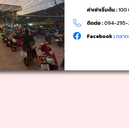
ค่าเช่าเริ่มต้น :
100 
ติดต่อ :
094-295-
Facebook :
ตลาดจ