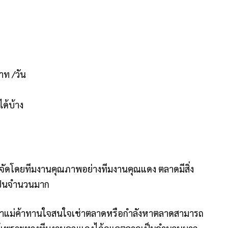
าท /วัน
ด้บ้าง
จัดโดยทีมงานคุณภาพอย่างทีมงานคุณแดง ตลาดมีสิ่ง
เป็นจำนวนมาก
้าแม่ค้าทานใจสนใจเช่าตลาดหรือกำลังหาตลาดสามารถ