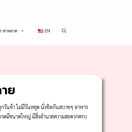
่อ หาตลาด
EN
ฉาย
กวันจ้า ไม่มีวันหยุด นั่งชิลกันสบายๆ อาหาร
ยตลาดมีขนาดใหญ่ มีสิ่งอำนวยความสะดวกครบ