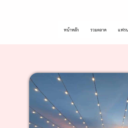
หน้าหลัก
รวมตลาด
แฟรน