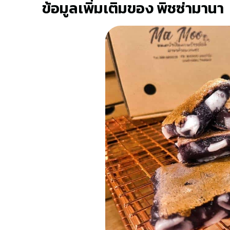
ข้อมูลเพิ่มเติมของ พิชซ่ามานา