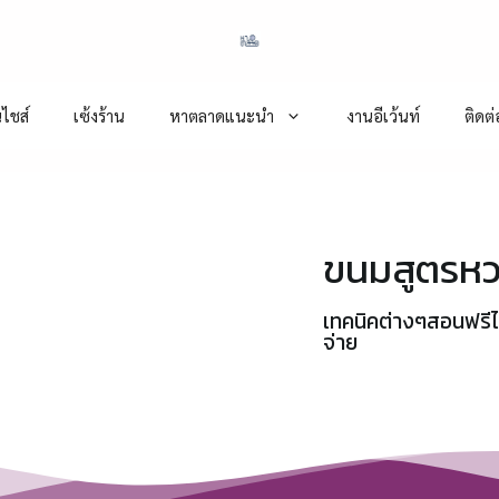
ไชส์
เซ้งร้าน
หาตลาดแนะนำ
งานอีเว้นท์
ติดต
ขนมสูตรหวา
เทคนิคต่างๆสอนฟรีไม่เ
จ่าย