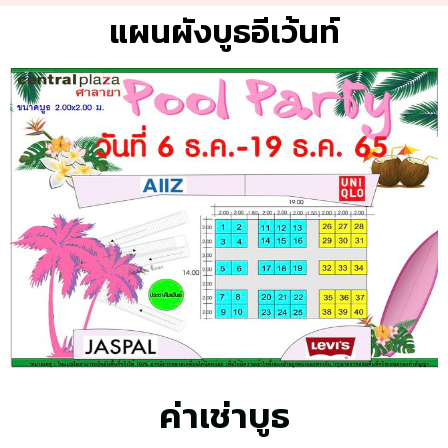
แผนผังบูธอีเว้นท์
ค่าเช่าบูธ