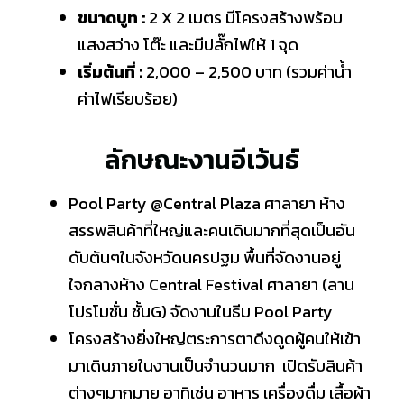
ขนาดบูท :
2 X 2
เมตร
มีโครงสร้างพร้อม
แสงสว่าง โต๊ะ และ
มีปลั๊กไฟให้
1
จุด
เริ่มต้นที่ :
2,000 – 2,500
บาท
(
รวมค่าน้ำ
ค่าไฟเรียบร้อย
)
ลักษณะงานอีเว้นธ์
Pool Party @Central Plaza
ศาลายา
ห้าง
สรรพสินค้าที่ใหญ่และคนเดินมากที่สุดเป็นอัน
ดับต้นๆในจังหวัดนครปฐม
พื้นที่จัดงานอยู่
ใจกลางห้าง
Central Festival
ศาลายา
(
ลาน
โปรโมชั่น ชั้น
G
)
จัดงานในธีม
Pool Party
โครงสร้างยิ่งใหญ่ตระการตาดึงดูดผู้คนให้เข้า
มาเดินภายในงานเป็นจำนวนมาก
เปิดรับสินค้า
ต่างๆมากมาย
อาทิเช่น อาหาร เครื่องดื่ม
เสื้อผ้า