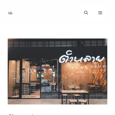
ข้าม
ไป
เมนู
ที่
เนื้อหา