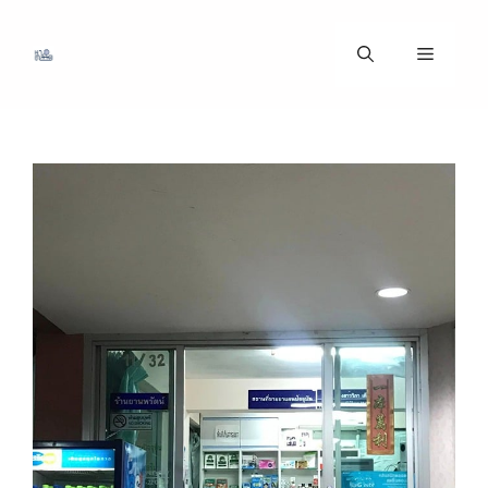
ข้าม
ไป
เมนู
ที่
เนื้อหา