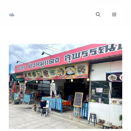
ข้าม
ไป
เมนู
ที่
เนื้อหา