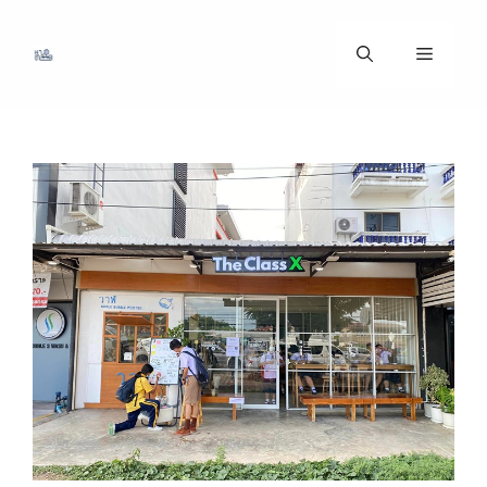
ข้าม
ไป
เมนู
ที่
เนื้อหา