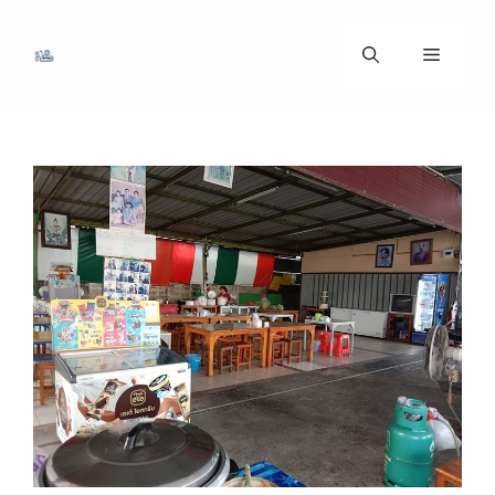
ข้าม
ไป
เมนู
ที่
เนื้อหา