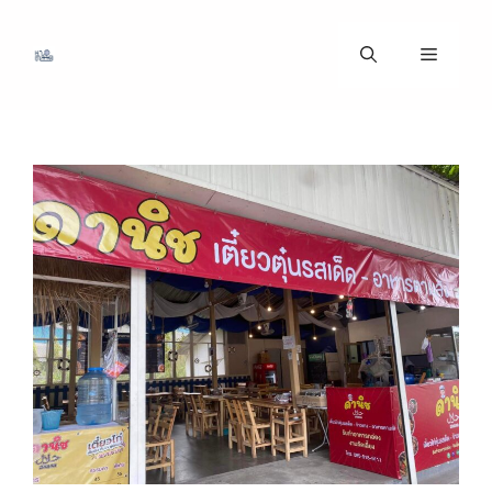
ข้าม
ไป
เมนู
ที่
เนื้อหา